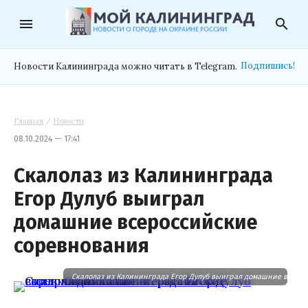
menu
search
Подпишись!
Новости Калининграда можно читать в Telegram.
Главная
/
Новости
08.10.2024 — 17:41
Скалолаз из Калининграда
Егор Дулуб выиграл
домашние всероссийские
соревнования
Скалолаз из Калининграда Егор Дулуб выиграл домашние всеро