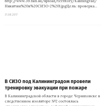
http://www.39.fsin.su/upload/territory/Kaliningrad/
Никитин%20в%20СИЗО-2%201.jpgЦель: проверка…
31.08.2017
В СИЗО под Калининградом провели
тренировку эвакуации при пожаре
В Калининградской области в городе Черняховске в
следственном изоляторе №2 состоялась