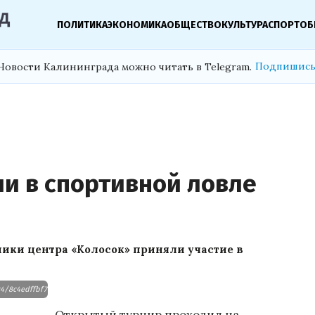
ПОЛИТИКА
ЭКОНОМИКА
ОБЩЕСТВО
КУЛЬТУРА
СПОРТ
ОБ
Подпишись
Новости Калининграда можно читать в Telegram.
ли в спортивной ловле
ики центра «Колосок» приняли участие в
8c4/8c4edffbf7efe07e06f1b9c3b488d081.jpg