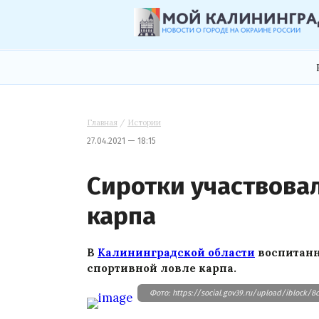
Главная
/
Истории
27.04.2021 — 18:15
Сиротки участвова
карпа
В
Калининградской области
воспитанн
спортивной ловле карпа.
Фото: https://social.gov39.ru/upload/iblock/