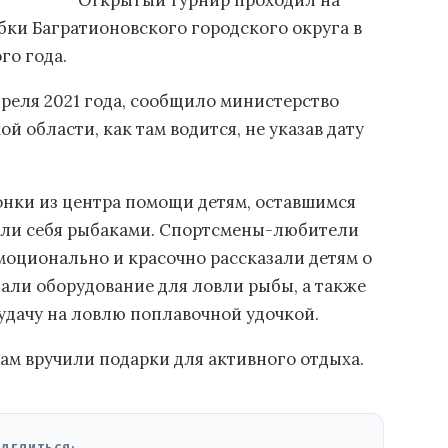
Открытый турнир проходил на
бки Багратионовского городского округа в
го года.
преля 2021 года, сообщило министерство
 области, как там водится, не указав дату
онки из центра помощи детям, оставшимся
вали себя рыбаками. Спортсмены-любители
оционально и красочно рассказали детям о
зали оборудование для ловли рыбы, а также
удачу на ловлю поплавочной удочкой.
м вручили подарки для активного отдыха.