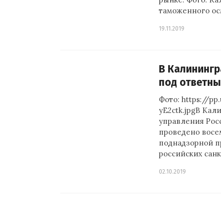
таможенного ос
19.11.2019
В Калинингр
под ответны
Фото: https://p
yE2ctk.jpgВ Кал
управления Рос
проведено восе
поднадзорной п
российских сан
02.10.2019