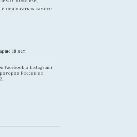
ваем о политике,
 и недостатках самого
рше 18 лет.
 Facebook и Instagram)
рритории России по
2.