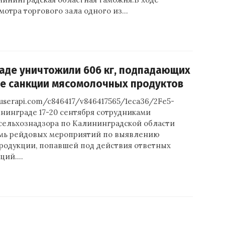
мотра торгового зала одного из…
аде уничтожили 606 кг, подпадающих
е санкции мясомолочных продуктов
p.userapi.com/c846417/v846417565/1eca36/2Fe5-
ининграде 17-20 сентября сотрудниками
сельхознадзора по Калининградской области
мь рейдовых мероприятий по выявлению
родукции, попавшей под действия ответных
кций.…