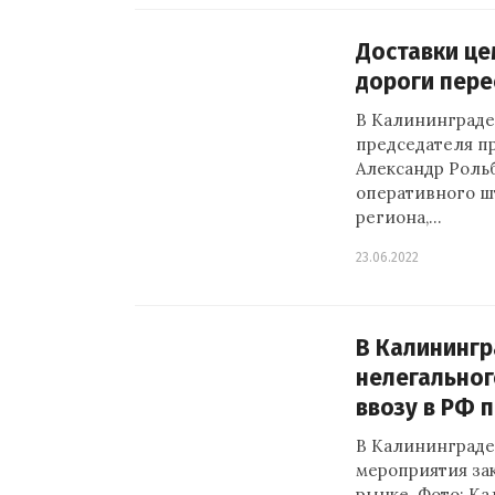
Доставки це
дороги пере
В Калининграде 
председателя п
Александр Роль
оперативного ш
региона,…
23.06.2022
В Калинингр
нелегальног
ввозу в РФ 
В Калининграде
мероприятия зак
рынке. Фото: Ка