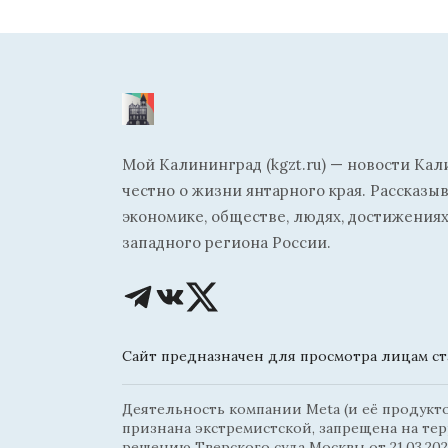
Мой Калининград (kgzt.ru) — новости Кал
честно о жизни янтарного края. Рассказы
экономике, обществе, людях, достижениях
западного региона России.
Сайт предназначен для просмотра лицам ста
Деятельность компании Meta (и её продуктов
признана экстремистской, запрещена на те
решению Тверского суда Москвы от 21.03.202