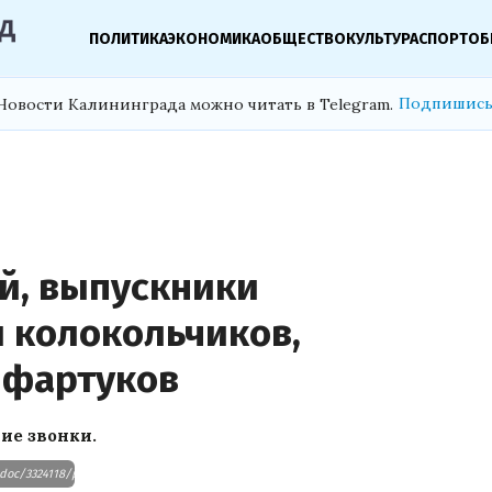
ПОЛИТИКА
ЭКОНОМИКА
ОБЩЕСТВО
КУЛЬТУРА
СПОРТ
ОБ
Подпишись
Новости Калининграда можно читать в Telegram.
й, выпускники
 колокольчиков,
 фартуков
ие звонки.
n_doc/3324118/pub_5eca280466373444fde4e3eb_5eca290287eb5a1725e251d8/scale_1200