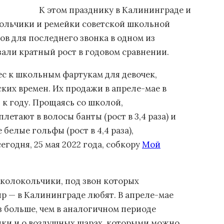
К этом празднику в Калининграде и
кольчики и ремейки советской школьной
в для последнего звонка в одном из
зали кратный рост в годовом сравнении.
ес к школьным фартукам для девочек,
их времен. Их продажи в апреле-мае в
 к году. Прощаясь со школой,
тают в волосы банты (рост в 3,4 раза) и
белые гольфы (рост в 4,4 раза),
годня, 25 мая 2022 года, собкору
Мой
колокольчики, под звон которых
р — в Калининграде любят. В апреле-мае
аз больше, чем в аналогичном периоде
ики и о воздушных шарах, которыми можно