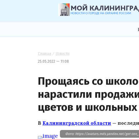
Главная
/
Новости
25.05.2022 — 11:08
Прощаясь со школо
нарастили продажи
цветов и школьных
В
Калининградской области
— последн
Фото: https://avatars.mds.yandex.net/get-ze