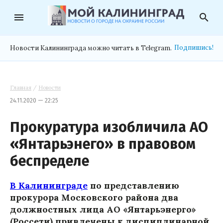
menu
search
Подпишись!
Новости Калининграда можно читать в Telegram.
Главная
/
Новости
24.11.2020 — 22:25
Прокуратура изобличила АО
«Янтарьэнего» в правовом
беспределе
В Калининграде
по представлению
прокурора Московского района два
должностных лица АО «Янтарьэнерго»
(Россети) привлечены к дисциплинарной