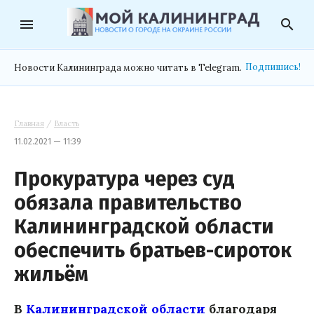
menu
search
Подпишись!
Новости Калининграда можно читать в Telegram.
Главная
/
Власть
11.02.2021 — 11:39
Прокуратура через суд
обязала правительство
Калининградской области
обеспечить братьев-сироток
жильём
В
Калининградской области
благодаря