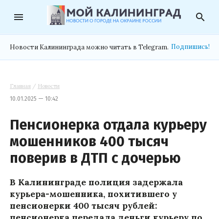
menu
search
Подпишись!
Новости Калининграда можно читать в Telegram.
Главная
/
Новости
10.01.2025 — 10:42
Пенсионерка отдала курьеру
мошенников 400 тысяч
поверив в ДТП с дочерью
В Калининграде полиция задержала
курьера-мошенника, похитившего у
пенсионерки 400 тысяч рублей:
пенсионерка передала деньги курьеру по