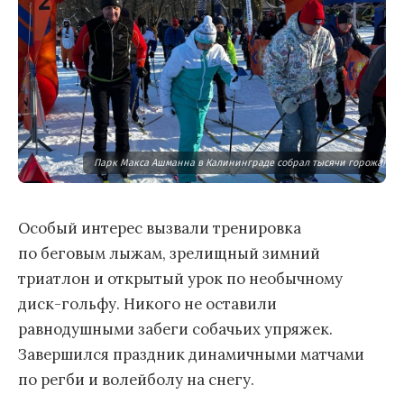
Парк Макса Ашманна в Калининграде собрал тысячи горожан на
Особый интерес вызвали тренировка
по беговым лыжам, зрелищный зимний
триатлон и открытый урок по необычному
диск-гольфу. Никого не оставили
равнодушными забеги собачьих упряжек.
Завершился праздник динамичными матчами
по регби и волейболу на снегу.