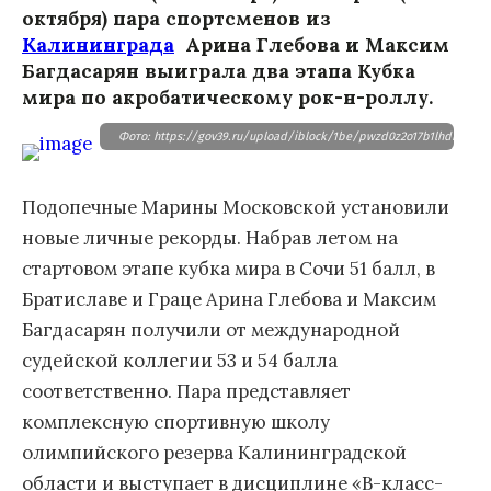
октября) пара спортсменов из
Калининграда
Арина Глебова и Максим
Багдасарян выиграла два этапа Кубка
мира по акробатическому рок-н-роллу.
Фото: https://gov39.ru/upload/iblock/1be/pwzd0z2o17b1lhdhode3xg
Подопечные Марины Московской установили
новые личные рекорды. Набрав летом на
стартовом этапе кубка мира в Сочи 51 балл, в
Братиславе и Граце Арина Глебова и Максим
Багдасарян получили от международной
судейской коллегии 53 и 54 балла
соответственно. Пара представляет
комплексную спортивную школу
олимпийского резерва Калининградской
области и выступает в дисциплине «B-класс-