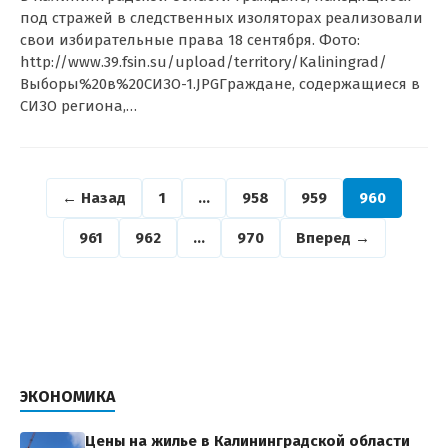
под стражей в следственных изоляторах реализовали
свои избирательные права 18 сентября. Фото:
http://www.39.fsin.su/upload/territory/Kaliningrad/
Выборы%20в%20СИЗО-1.JPGГраждане, содержащиеся в
СИЗО региона,…
← Назад
1
…
958
959
960
961
962
…
970
Вперед →
ЭКОНОМИКА
Цены на жилье в Калининградской области