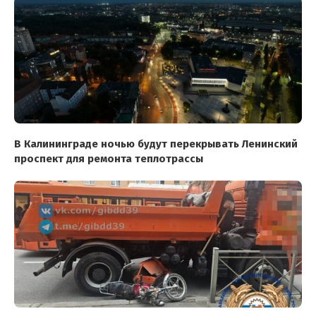
В Калининграде ночью будут перекрывать Ленинский
проспект для ремонта теплотрассы