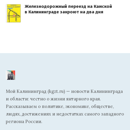
Железнодорожный переезд на Камской
в Калининграде закроют на два дня
Мой Калининград (kgzt.ru) — новости Калининграда
и области: честно о жизни янтарного края.
Рассказываем о политике, экономике, обществе,
людях, достижениях и недостатках самого западного
региона России.