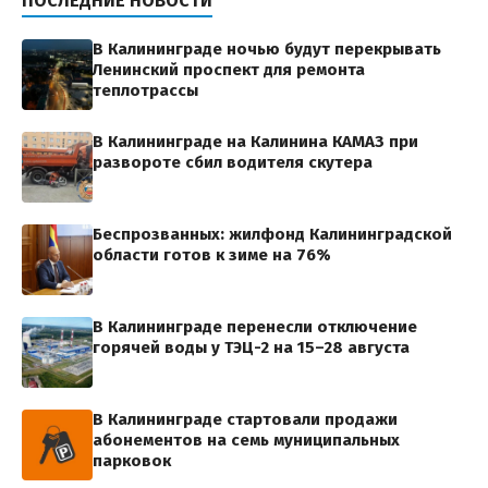
ПОСЛЕДНИЕ НОВОСТИ
В Калининграде ночью будут перекрывать
Ленинский проспект для ремонта
теплотрассы
В Калининграде на Калинина КАМАЗ при
развороте сбил водителя скутера
Беспрозванных: жилфонд Калининградской
области готов к зиме на 76%
В Калининграде перенесли отключение
горячей воды у ТЭЦ-2 на 15–28 августа
В Калининграде стартовали продажи
абонементов на семь муниципальных
парковок