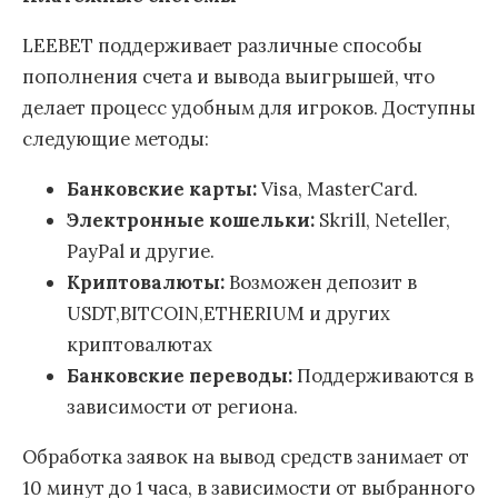
LEEBET поддерживает различные способы
пополнения счета и вывода выигрышей, что
делает процесс удобным для игроков. Доступны
следующие методы:
Банковские карты:
Visa, MasterCard.
Электронные кошельки:
Skrill, Neteller,
PayPal и другие.
Криптовалюты:
Возможен депозит в
USDT,BITCOIN,ETHERIUM и других
криптовалютах
Банковские переводы:
Поддерживаются в
зависимости от региона.
Обработка заявок на вывод средств занимает от
10 минут до 1 часа, в зависимости от выбранного