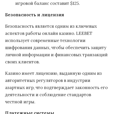
игровой баланс составит $125.
Безопасность и лицензия
Безопасность является одним из ключевых
аспектов работы онлайн казино. LEEBET
использует современные технологии
шифрования данных, чтобы обеспечить защиту
личной информации и финансовых транзакций
своих клиентов.
Казино имеет лицензию, выданную одним из
авторитетных регуляторов в индустрии
азартных игр, что подтверждает законность его
деятельности и соблюдение стандартов
честной игры.
Платежные системы