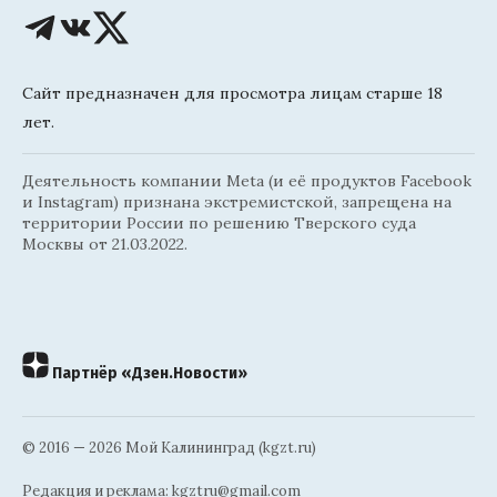
Сайт предназначен для просмотра лицам старше 18
лет.
Деятельность компании Meta (и её продуктов Facebook
и Instagram) признана экстремистской, запрещена на
территории России по решению Тверского суда
Москвы от 21.03.2022.
Партнёр «Дзен.Новости»
© 2016 — 2026 Мой Калининград (kgzt.ru)
Редакция и реклама:
kgztru@gmail.com