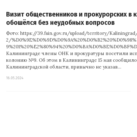
Визит общественников и прокурорских в 
обошёлся без неудобных вопросов
Фото: https://39.fsin.gov.ru/upload/territory/Kaliningra
2/%D0%9E%D0%9D%D0%9A%20%D0%B2%20%D0%98%
9%201%20%E2%80%94%20%D0%BA%D0%BE%D0%BF%D0
Калининграде члены ОНК и прокуратуры посетили ис
колонию №9. Об этом в Калининграде 15 мая сообщил
Калининградской области, привычно не указав…
16.05.2024