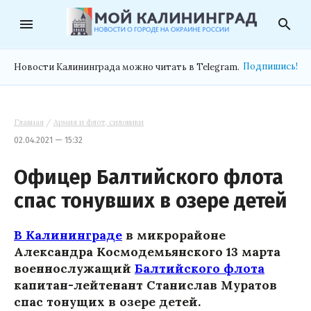
menu
search
Подпишись!
Новости Калининграда можно читать в Telegram.
Главная
/
Армия и флот, силовики
02.04.2021 — 15:32
Офицер Балтийского флота
спас тонувших в озере детей
В Калининграде
в микрорайоне
Александра Космодемьянского 13 марта
военнослужащий
Балтийского флота
капитан-лейтенант Станислав Муратов
спас тонущих в озере детей.