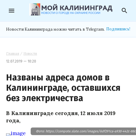
menu
search
Подпишись!
Новости Калининграда можно читать в Telegram.
Главная
/
Новости
12.07.2019 — 10:20
Названы адреса домов в
Калининграде, оставшихся
без электричества
В Калининграде сегодня, 12 июля 2019
года,
Фото: https://compote.slate.com/images/6df291ca-a930-442c-88c