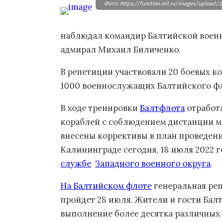
Фото: https://function.mil.ru/images/upload/
наблюдал командир Балтийской воен
адмирал Михаил Биличенко.
В репетиции участвовали 20 боевых ко
1000 военнослужащих Балтийского фл
В ходе тренировки
Балтфлота
отработ
кораблей с соблюдением дистанции м
внесены коррективы в план проведен
Калининграде сегодня, 18 июля 2022 г
службе
Западного военного округа
.
На Балтийском флоте
генеральная ре
пройдет 28 июля. Жители и гости Бал
выполнение более десятка различных