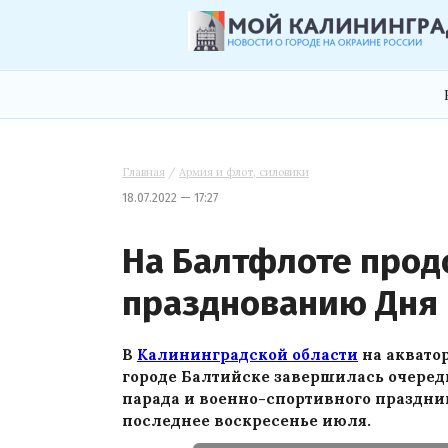
Главная
/
Армия и флот, силовики
18.07.2022 — 17:27
На Балтфлоте прод
празднованию Дня
В
Калининградской области
на аквато
городе Балтийске завершилась очеред
парада и военно-спортивного праздни
последнее воскресенье июля.