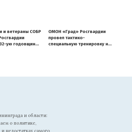
и и ветераны СОБР
ОМОН «Град» Росгвардии
Росгвардии
провел тактико-
32-ую годовщину
специальную тренировку на
разования
полигоне под
ения
Калининградом
ининграда и области:
ваем о политике,
 и недостатках самого