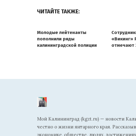
ЧИТАЙТЕ ТАКЖЕ:
Молодые лейтенанты
Сотрудник
пополнили ряды
«Викинг» 
калининградской полиции
отмечают 
со дня об
подраздел
Мой Калининград (kgzt.ru) — новости Кал
честно о жизни янтарного края. Рассказы
экономике, обществе, людях, достижениях