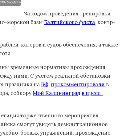
2019/bopds550.jpg
За ходом проведения тренировки
но-морской базы
Балтийского флота
контр-
раблей, катеров и судов обеспечения, а также
ота.
аны временные нормативы прохождения
ежду ними. С учетом реальной обстановки
ия праздника на
БФ
прокомментировали
в
ода, собкору
Мой Калининград
в пресс-
петиция торжественного мероприятия
тийска смогут увидеть демонстрационное
 учебно-боевых упражнений: прохождение