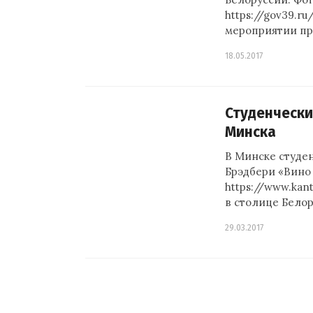
https://gov39.r
мероприятии пр
18.05.2017
Студенчески
Минска
В Минске студен
Брэдбери «Вино 
https://www.kan
в столице Бело
29.03.2017