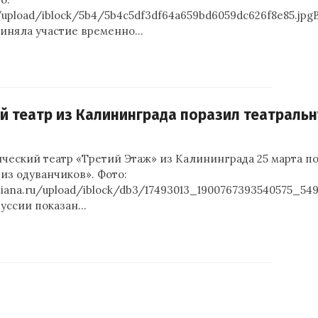
u/upload/iblock/5b4/5b4c5df3df64a659bd6059dc626f8e85.jpg
иняла участие временно…
й театр из Калининграда поразил театраль
ческий театр «Третий Этаж» из Калининграда 25 марта по
из одуванчиков». Фото:
tiana.ru/upload/iblock/db3/17493013_1900767393540575_549
руссии показан…