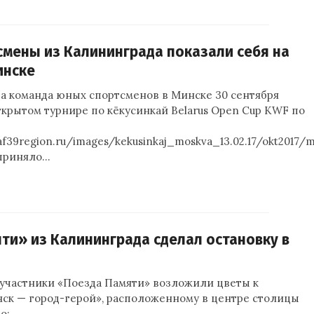
мены из Калининграда показали себя на
инске
а команда юных спортсменов в Минске 30 сентября
ткрытом турнире по кёкусинкай Belarus Open Cup KWF по
af39region.ru/images/kekusinkaj_moskva_13.02.17/okt2017/m
приняло…
ти» из Калининграда сделал остановку в
 участники «Поезда Памяти» возложили цветы к
ск — город-герой», расположенному в центре столицы
о: