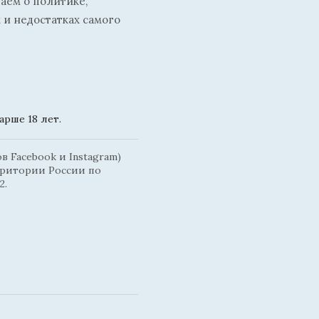
ваем о политике,
 и недостатках самого
рше 18 лет.
 Facebook и Instagram)
рритории России по
2.