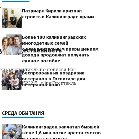
В
Патриарх Кирилл призвал
строить в Калининграде храмы
Более 100 калининградских
многодетных семей
с незначительным превышением
ную общественность
дохода продолжат получать
единое пособие
казал спектакль по повести Рэя
Беспрозванных поздравил
ветеранов в Госпитале для
3871720611522215_o.jpgСпектакль
ветеранов войн
СРЕДА ОБИТАНИЯ
Калининградец заплатил бывшей
жене 1,6 млн после ареста счетов
и запрета на выезд