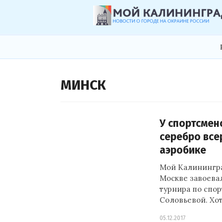
МИНСК
У спортсмен
серебро все
аэробике
Мой Калинингра
Москве завоева
турнира по спо
Соловьевой. Хо
05.12.2017