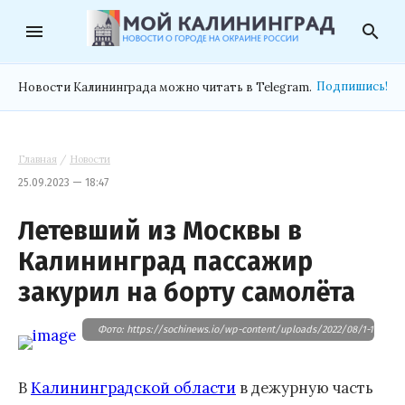
menu
search
Подпишись!
Новости Калининграда можно читать в Telegram.
Главная
/
Новости
25.09.2023 — 18:47
Летевший из Москвы в
Калининград пассажир
закурил на борту самолёта
Фото: https://sochinews.io/wp-content/uploads/2022/08/1-19.jpeg
В
Калининградской области
в дежурную часть