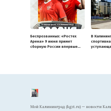
Беспрозванных: «Ростех
В Калинин
Арена» 9 июня примет
спортивна
сборную России впервые
уступающа
с 2019 года, Fan ID не нужен
и Кислово
Мой Калининград (kgzt.ru) — новости Кал