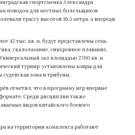
инградская спортсменка Александра
ым поводом для местных болельщиков
левали трассу высотой 16,5 метра, а впереди
е 42 тыс. кв. м, будут представлены семь
тика, скалолазание, синхронное плавание,
. Универсальный зал площадью 2700 кв. м
ический турнир: установлены ковры для
 судейская зона и трибуны.
ёв отметил, что в программу игр впервые
формате. Среди дисциплин также
наваемых видов китайского боевого
нира на территории комплекса работают