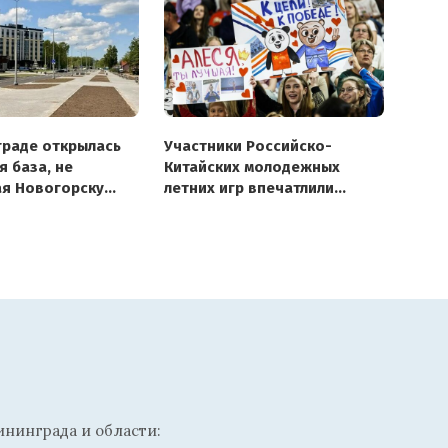
граде открылась
Участники Российско-
я база, не
Китайских молодежных
я Новогорску
летних игр впечатлили
дску
олимпийских чемпионов
и публику в Калининграде
ининграда и области: