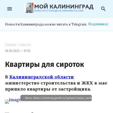
menu
search
Подпишись!
Новости Калининграда можно читать в Telegram.
Главная
/
Новости
28.05.2023 — 07:32
Квартиры для сироток
В
Калининградской области
министерство строительства и ЖКХ в мае
приняло квартиры от застройщика.
Фото: https://minstroy.gov39.ru/upload/resize_cache/iblock/656/6