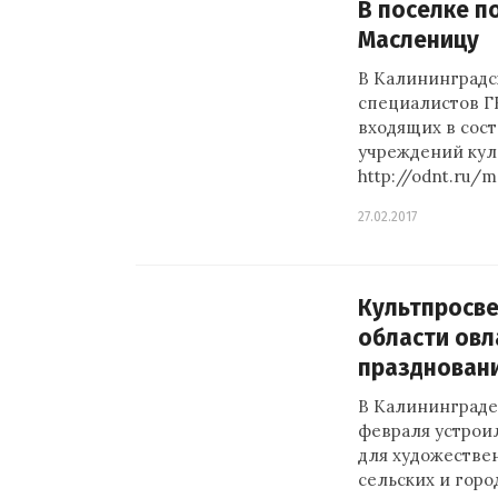
В поселке п
Масленицу
В Калининградс
специалистов Г
входящих в сос
учреждений кул
http://odnt.ru/
27.02.2017
Культпросв
области овл
празднован
В Калининграде
февраля устрои
для художестве
сельских и горо