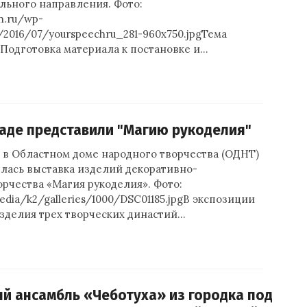
льного направления. Фото:
h.ru/wp-
/2016/07/yourspeechru_281-960x750.jpgТема
«Подготовка материала к постановке и…
аде представили "Магию рукоделия"
 в Областном доме народного творчества (ОДНТ)
ылась выставка изделий декоративно-
рчества «Магия рукоделия». Фото:
media/k2/galleries/1000/DSC01185.jpgВ экспозиции
зделия трех творческих династий…
 ансамбль «Чеботуха» из городка под