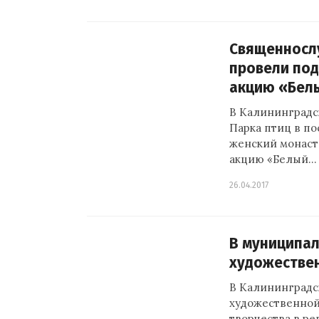
Священносл
провели по
акцию «Бел
В Калининградс
Парка птиц в п
женский монаст
акцию «Белый…
26.04.2017
В муниципал
художестве
В Калининградс
художественной
творчества в ре