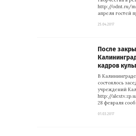
http://odnt.ru/
апреля гостей 
25.04.2017
После закры
Калининград
кадров куль
В Калининграде
состоялось засе
учреждений Кал
http://alextv.zp
28 февраля соо
01.03.2017