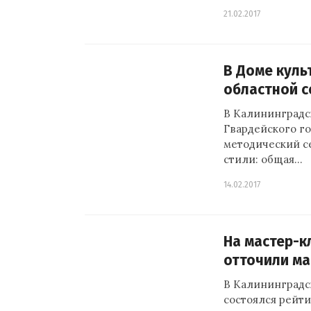
21.02.2017
В Доме куль
областной 
В Калининградс
Гвардейского го
методический с
стили: общая…
14.02.2017
На мастер-к
отточили ма
В Калининградск
состоялся рейт