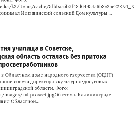
media/k2/items/cache/5fbbaa5b3f48d64954a6b8e2ae2287a1_X
принимал Илюшинский сельский Дом культуры.…
тия училища в Советске,
ская область осталась без притока
просветработников
 в Областном доме народного творчества (ОДНТ)
дание совета директоров культурно-досуговых
ининградской области. Фото:
.ua/images/kultprosvet.jpgОб этом в Калининграде
бщил Областной…