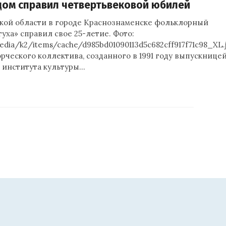
ом справил четвертьвековой юбилей
кой области в городе Краснознаменске фольклорный
уха» справил свое 25-летие. Фото:
media/k2/items/cache/d985bd01090113d5c682cff917f71c98_XL
рческого коллектива, созданного в 1991 году выпускнице
 института культуры…