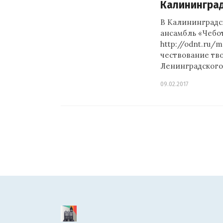
Калининград
В Калининградс
ансамбль «Чебот
http://odnt.ru/
чествование тво
Ленинградского
09.02.2017