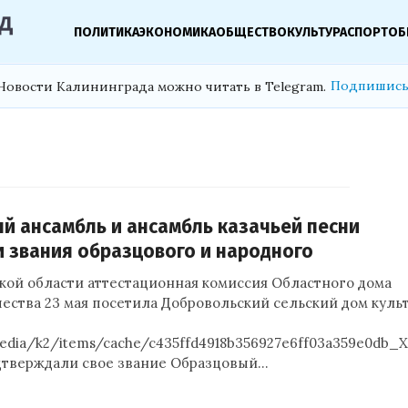
ПОЛИТИКА
ЭКОНОМИКА
ОБЩЕСТВО
КУЛЬТУРА
СПОРТ
ОБ
Подпишись
Новости Калининграда можно читать в Telegram.
 ансамбль и ансамбль казачьей песни
 звания образцового и народного
кой области аттестационная комиссия Областного дома
ества 23 мая посетила Добровольский сельский дом куль
media/k2/items/cache/c435ffd4918b356927e6ff03a359e0db_X
одтверждали свое звание Образцовый…