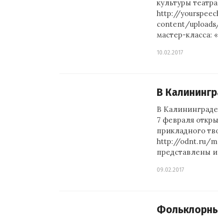
культуры театра
http://yourspeec
content/uploads
мастер-класса: 
10.02.2017
В Калинингр
В Калининграде
7 февраля откр
прикладного тво
http://odnt.ru/
представлены и
09.02.2017
Фольклорный