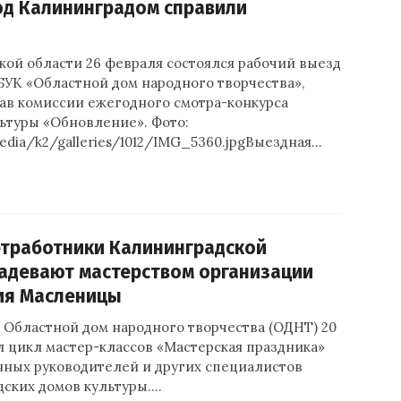
од Калининградом справили
кой области 26 февраля состоялся рабочий выезд
БУК «Областной дом народного творчества»,
тав комиссии ежегодного смотра-конкурса
ьтуры «Обновление». Фото:
media/k2/galleries/1012/IMG_5360.jpgВыездная…
етработники Калининградской
адевают мастерством организации
ия Масленицы
 Областной дом народного творчества (ОДНТ) 20
л цикл мастер-классов «Мастерская праздника»
нных руководителей и других специалистов
дских домов культуры.…