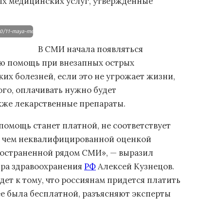
х медицинских услуг, утвержденные
0/11-maya-mediki-rabotayut.jpg
В СМИ начала появляться
ую помощь при внезапных острых
их болезней, если это не угрожает жизни,
ого, оплачивать нужно будет
кже лекарственные препараты.
помощь станет платной, не соответствует
ее чем неквалифицированной оценкой
ространенной рядом СМИ», — выразил
ра здравоохранения
РФ
Алексей Кузнецов.
ет к тому, что россиянам придется платить
е была бесплатной, разъясняют эксперты