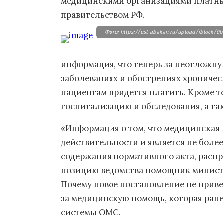
медицинскими организациями платны
правительством РФ.
Фото: https://ust-abakan.ru/upload/iblock/0b
информация, что теперь за неотложн
заболеваниях и обострениях хроническ
пациентам придется платить. Кроме т
госпитализацию и обследования, а та
«Информация о том, что медицинская 
действительности и является не бол
содержания нормативного акта, расп
позицию ведомства помощник минист
Почему новое постановление не привед
за медицинскую помощь, которая ране
системы ОМС.