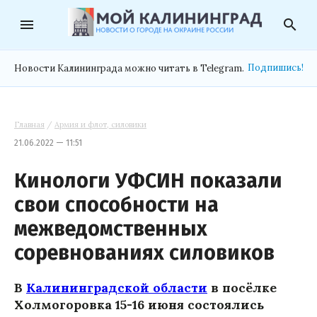
menu
search
Подпишись!
Новости Калининграда можно читать в Telegram.
Главная
/
Армия и флот, силовики
21.06.2022 — 11:51
Кинологи УФСИН показали
свои способности на
межведомственных
соревнованиях силовиков
В
Калининградской области
в посёлке
Холмогоровка 15-16 июня состоялись