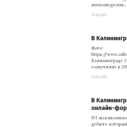
внеконкурсная…
19.08.2021
В Калинингр
Фото:
https://www.cul
Калининграде 2
«замутили» в 20
17.08.2020
В Калинингр
онлайн-фор
IVI эксклюзивн
дебют», который