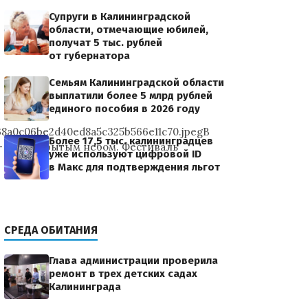
Супруги в Калининградской
области, отмечающие юбилей,
получат 5 тыс. рублей
от губернатора
Семьям Калининградской области
выплатили более 5 млрд рублей
единого пособия в 2026 году
38a0c06be2d40ed8a5c325b566e11c70.jpegВ
Более 17,5 тыс. калининградцев
— под открытым небом. Фестиваль
уже используют цифровой ID
в Макс для подтверждения льгот
СРЕДА ОБИТАНИЯ
Глава администрации проверила
ремонт в трех детских садах
Калининграда