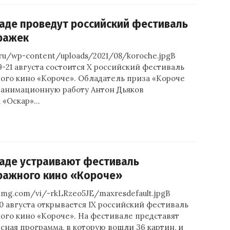
аде проведут российский фестиваль
ражек
g.ru/wp-content/uploads/2021/08/koroche.jpgВ
-21 августа состоится Х российский фестиваль
ого кино «Короче». Обладатель приза «Короче
ю анимационную работу Антон Дьяков
 «Оскар»…
аде устраивают фестиваль
ражного кино «Короче»
ytimg.com/vi/-rkLRzeo5JE/maxresdefault.jpgВ
 августа открывается IX российский фестиваль
ого кино «Короче». На фестивале представят
сная программа, в которую вошли 36 картин, и