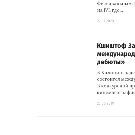
Фестивальные ф
на IVI, где…
22.07.2020
Кшиштоф Зан
международ
дебюты»
В Калининградск
состоится межд
В конкурсной п
кинематографис
25.06.2019