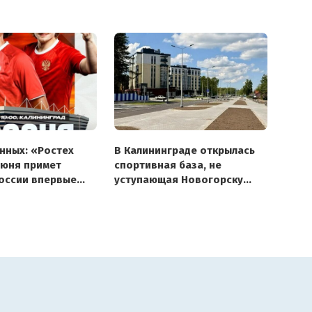
нных: «Ростех
В Калининграде открылась
июня примет
спортивная база, не
оссии впервые
уступающая Новогорску
а, Fan ID не нужен
и Кисловодску