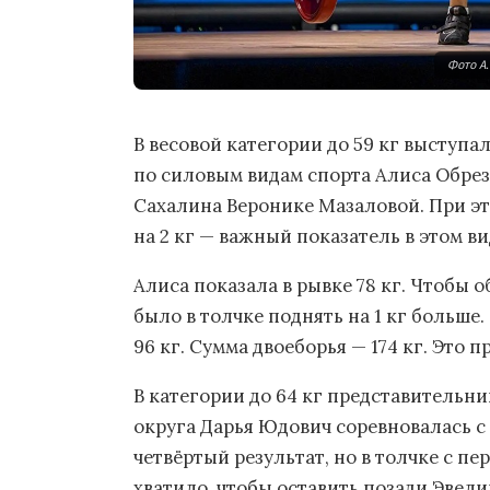
Фото А
В весовой категории до 59 кг выступ
по силовым видам спорта Алиса Обре
Сахалина Веронике Мазаловой. При э
на 2 кг — важный показатель в этом ви
Алиса показала в рывке 78 кг. Чтобы 
было в толчке поднять на 1 кг больше.
96 кг. Сумма двоеборья — 174 кг. Это 
В категории до 64 кг представитель
округа Дарья Юдович соревновалась с 
четвёртый результат, но в толчке с пе
хватило, чтобы оставить позади Эвели