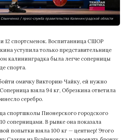
. Слынченко / пресс-служба правительства Калининградской области
али 12 спортсменок. Воспитанница СШОР
зкина уступила только представительнице
том калининградка была легче соперницы
де спорта.
обойти омичку Викторию Чайку, ей нужно
 Соперница взяла 94 кг, Обрезкина ответила
принесло серебро.
ница спортшколы Пионерского городского
10 соперницами. В рывке она показала
рвой попытки взяла 100 кг — центнер! Этого
ну Саакян из Будённовска и завоевать бронзу.