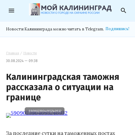
menu
search
Подпишись!
Новости Калининграда можно читать в Telegram.
Главная
/
Новости
30.08.2024 — 09:38
Калининградская таможня
рассказала о ситуации на
границе
5909023904093240932
За последние сутки на таможенных постах