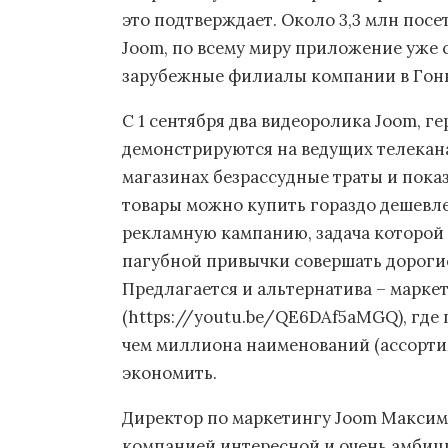
это подтверждает. Около 3,3 млн пос
Joom, по всему миру приложение уже 
зарубежные филиалы компании в Гонк
С 1 сентября два видеоролика Joom, г
демонстрируются на ведущих телекана
магазинах безрассудные траты и показ
товары можно купить гораздо дешевле
рекламную кампанию, задача которой 
пагубной привычки совершать дороги
Предлагается и альтернатива – марке
(https://youtu.be/QE6DAf5aMGQ), где
чем миллиона наименований (ассорти
экономить.
Директор по маркетингу Joom Максим
компанией интересной и очень амбици