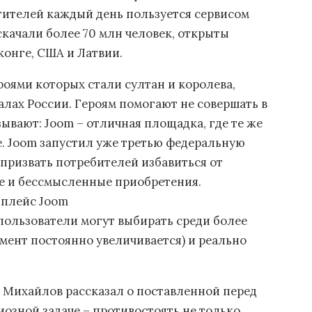
етителей каждый день пользуется сервисом
скачали более 70 млн человек, открыты
онге, США и Латвии.
ероями которых стали султан и королева,
лах России. Героям помогают не совершать в
ывают: Joom – отличная площадка, где те же
. Joom запустил уже третью федеральную
призвать потребителей избавиться от
е и бессмысленные приобретения.
тплейс Joom
 пользователи могут выбирать среди более
мент постоянно увеличивается) и реально
 Михайлов рассказал о поставленной перед
озной задаче – противостоять не только