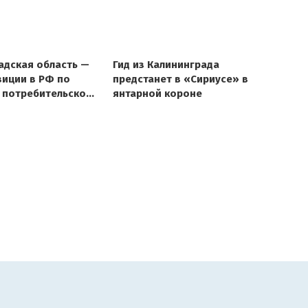
адская область —
Гид из Калининграда
зиции в РФ по
предстанет в «Сириусе» в
 потребительской
янтарной короне