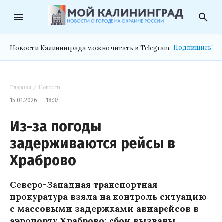
menu
search
Подпишись!
Новости Калининграда можно читать в Telegram.
Главная
/
Новости
15.01.2026 — 18:37
Из-за погоды
задерживаются рейсы в
Храброво
Северо-Западная транспортная
прокуратура взяла на контроль ситуацию
с массовыми задержками авиарейсов в
аэропорту Храброво: сбои вызваны