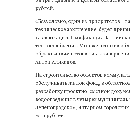
За три года на эти цели из областног
рублей.
«Безусловно, один из приоритетов – г
техническое заключение, будет приня
газификации. Газификация Балтийска
теплоснабжения. Мы ежегодно из об
образованиям готовиться к завершени
Антон Алиханов.
На строительство объектов коммуналь
обслуживать жилой фонд, в областном
разработку проектно-сметной докуме
водоотведения в четырех муниципальн
Зеленоградском, Янтарном городских 
млн рублей.