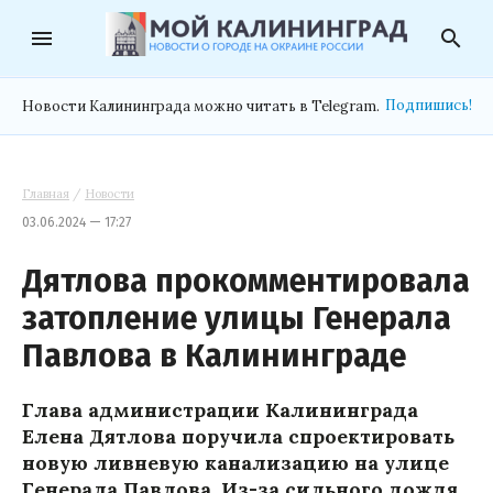
menu
search
Подпишись!
Новости Калининграда можно читать в Telegram.
Главная
/
Новости
03.06.2024 — 17:27
Дятлова прокомментировала
затопление улицы Генерала
Павлова в Калининграде
Глава администрации Калининграда
Елена Дятлова поручила спроектировать
новую ливневую канализацию на улице
Генерала Павлова. Из-за сильного дождя