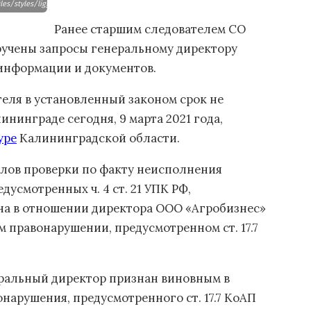
files/styles/liggend/public/content/images/2017/06/07/iStock-482495896.jpg?itok=c_ivm
Ранее старшим следователем СО
учены запросы генеральному директору
информации и документов.
еля в установленный законом срок не
ининграде сегодня, 9 марта 2021 года,
уре
Калининградской области.
алов проверки по факту неисполнения
дусмотренных ч. 4 ст. 21 УПК РФ,
на в отношении директора ООО «Агробизнес»
 правонарушении, предусмотренном ст. 17.7
ральный директор признан виновным в
арушения, предусмотренного ст. 17.7 КоАП