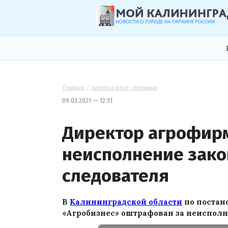
Главная
/
Армия и флот, силовики
09.03.2021 — 12:31
Директор агрофир
неисполнение зак
следователя
В
Калининградской области
по постан
«Агробизнес» оштрафован за неисполн