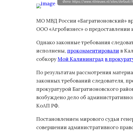
Фото: https://www.rtlnieuws.nl/sites/default/
МО МВД России «Багратионовский» вр
ООО «Агробизнес» о предоставлении 
Однако законные требования следоват
исполнены,
прокомментировали
в Кал
собкору
Мой Калининград
в прокурат
По результатам рассмотрения матери
законных требований следователя, пре
прокуратурой Багратионовского райо
возбуждено дело об административном
КоАП РФ.
Постановлением мирового судьи гене
совершении административного правон