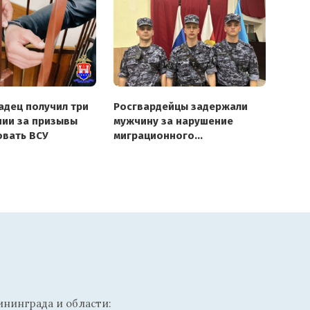
адец получил три
Росгвардейцы задержали
нии за призывы
мужчину за нарушение
вать ВСУ
миграционного
законодательства
ининграда и области: