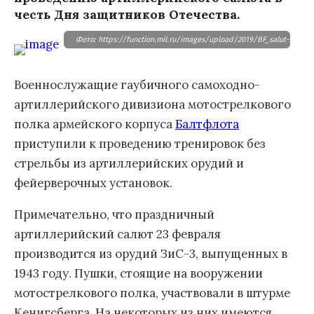
честь Дня защитников Отечества.
Фото: https://function.mil.ru/images/upload/2019/BF_salut-550.JP
Военнослужащие гаубичного самоходно-
артиллерийского дивизиона мотострелкового
полка армейского корпуса
Балтфлота
приступили к проведению тренировок без
стрельбы из артиллерийских орудий и
фейерверочных установок.
Примечательно, что праздничный
артиллерийский салют 23 февраля
производится из орудий ЗиС-3, выпущенных в
1943 году. Пушки, стоящие на вооружении
мотострелкового полка, участвовали в штурме
Кенигсберга. На некоторых из них имеются