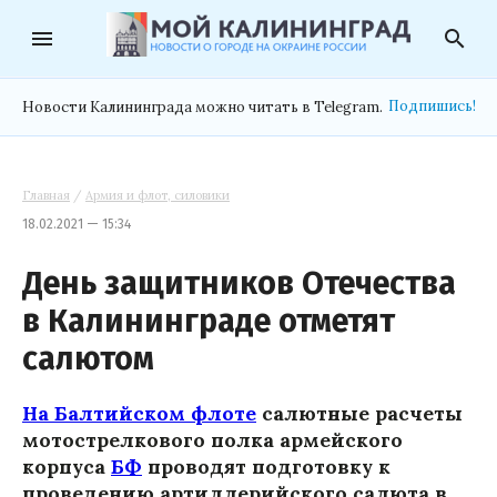
menu
search
Подпишись!
Новости Калининграда можно читать в Telegram.
Главная
/
Армия и флот, силовики
18.02.2021 — 15:34
День защитников Отечества
в Калининграде отметят
салютом
На Балтийском флоте
салютные расчеты
мотострелкового полка армейского
корпуса
БФ
проводят подготовку к
проведению артиллерийского салюта в