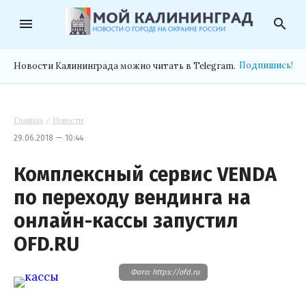
menu
search
Подпишись!
Новости Калининграда можно читать в Telegram.
Главная
/
Новости
29.06.2018 — 10:44
Комплексный сервис VENDA
по переходу вендинга на
онлайн-кассы запустил
OFD.RU
Фото: https://ofd.ru