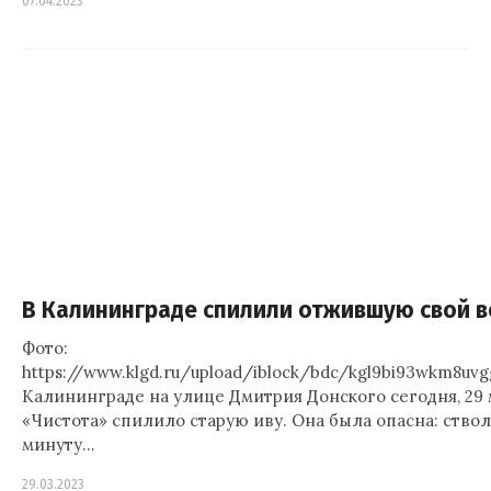
07.04.2023
В Калининграде спилили отжившую свой в
Фото:
https://www.klgd.ru/upload/iblock/bdc/kgl9bi93wkm8uvg
Калининграде на улице Дмитрия Донского сегодня, 29 м
«Чистота» спилило старую иву. Она была опасна: ство
минуту…
29.03.2023