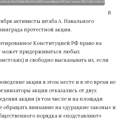
ts/eb4b7b67658639e5fe458f2c41ae08e641fd1641/store/fill/1200/630/6f34761cdb21b20aa
В
ктября активисты штаба А. Навального
нинграда протестной акции.
антированное Конституцией РФ право на
нт может придерживаться любых
истских) и свободно высказывать их, если
оведение акции в этом месте и в это время не
организаторы акции отказались от двух
дения акции (в том числе и на площади
е обращать внимание на «дурацкие законы» и
бщественного порядка и «подставляют»