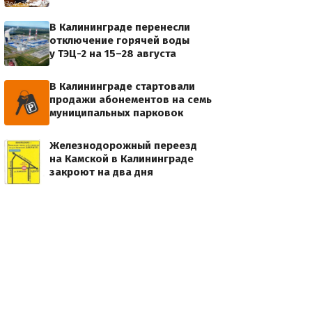
32983e4c381002c10bf87905f0a8109a2070bb4a24b/a33a596352ec80e3e92aba3d9e2e3570.jpg
В Калининграде перенесли
отключение горячей воды
у ТЭЦ-2 на 15–28 августа
В Калининграде стартовали
продажи абонементов на семь
муниципальных парковок
Железнодорожный переезд
на Камской в Калининграде
закроют на два дня