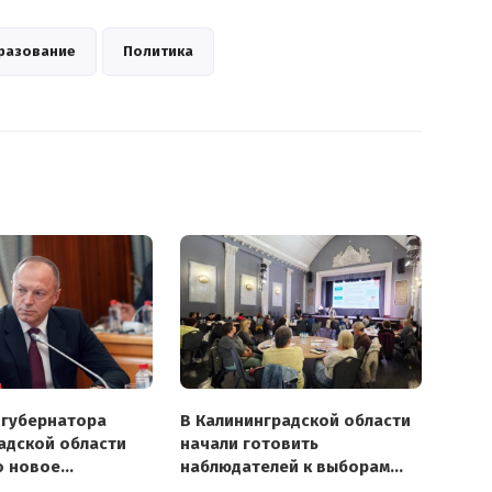
разование
Политика
 губернатора
В Калининградской области
адской области
начали готовить
о новое
наблюдателей к выборам
е
в сентябре 2026 года