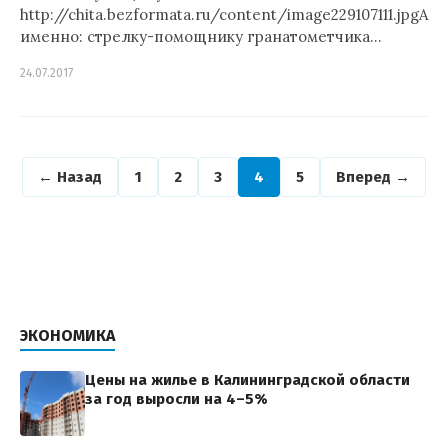
http://chita.bezformata.ru/content/image229107111.jpgА
именно: стрелку-помощнику гранатометчика…
24.07.2017
← Назад
1
2
3
4
5
Вперед →
ЭКОНОМИКА
Цены на жилье в Калининградской области
за год выросли на 4–5%