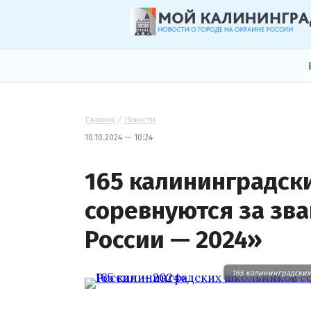
Главная
/
Новости
10.10.2024 — 10:24
165 калининградск
соревнуются за зва
России — 2024»
165 калининградских